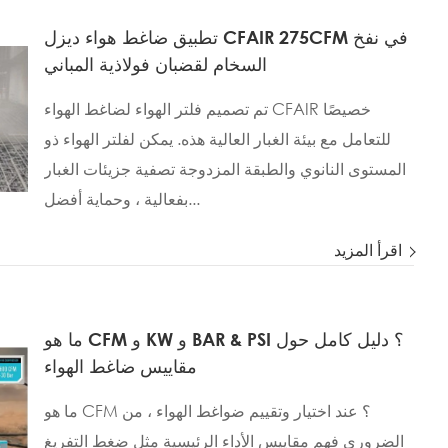
تطبيق ضاغط هواء ديزل CFAIR 275CFM في نفخ
السخام لقضبان فولاذية المباني
تم تصميم فلتر الهواء لضاغط الهواء CFAIR خصيصًا
للتعامل مع بيئة الغبار العالية هذه. يمكن لفلتر الهواء ذو
المستوى النانوي والطبقة المزدوجة تصفية جزيئات الغبار
بفعالية ، وحماية أفضل...
اقرأ المزيد
ما هو CFM و KW و BAR & PSI ؟ دليل كامل حول
مقاييس ضاغط الهواء
ما هو CFM ؟ عند اختيار وتقييم ضواغط الهواء ، من
الضروري فهم مقاييس الأداء الرئيسية مثل ضغط التفريغ