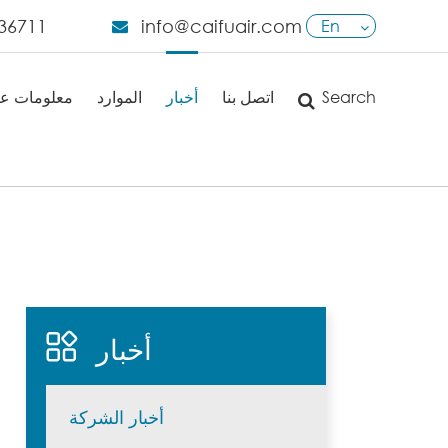
36711
info@caifuair.com
En
English
Search
اتصل بنا
أخبار
الموارد
معلومات عن
日本語
français
Deutsch
Español
italiano
أخبار
русский
português
أخبار الشركة
العربية