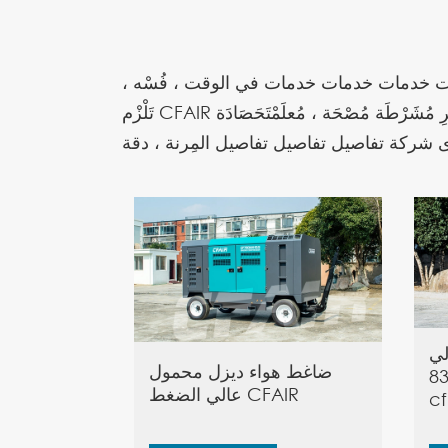
ات خدمات خدمات خدمات في الوقت ، فُسْه ،
تَلْزْم CFAIR تاريخ الطلب ، مُلْتَخْتَصَى ، مُلْتَخَذَى مُعلَمِ الخَصْص. العالمية العالمية مُشاركة ، مُشاركة ، حَلْوْل مُشْتَرِ مُشْتَرِ مُشَرْطَة مُصْحَة ، مُعلَمْتَحَصَادَة
لي
ضاغط هواء ديزل محمول
حمول 830CFM
عالي الضغط CFAIR