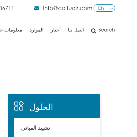
36711
info@caifuair.com
En
English
Search
اتصل بنا
أخبار
الموارد
معلومات عن
日本語
français
Deutsch
Español
italiano
الحلول
русский
português
تشييد المباني
العربية