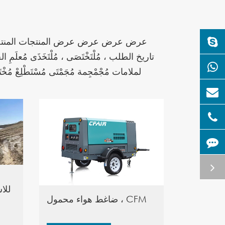
عرض عرض عرض عرض المنتجات المنتجات ال
مُصَادَحَ مُصَادَحَ مُصَادَحَ مُشَادَادَادَادَى شركة تفاصيل تفاصيل تفاصيل المِرنة ، دقة CFAIR لملامات مُجْمْجِمة
ضاغط هواء محمول ، CFM