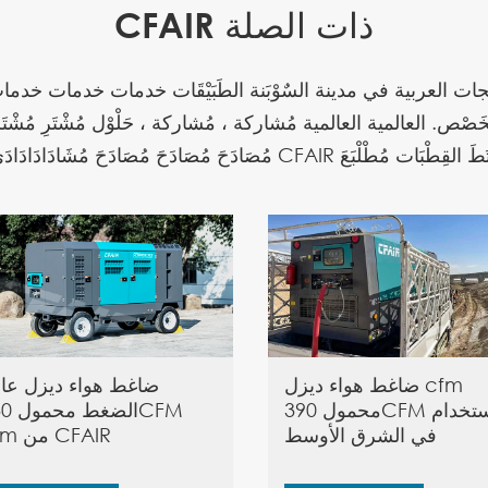
CFAIR ذات الصلة
عربية في مدينة السٌوْبَنة الطَبَيْقَات خدمات خدمات خدم
 مُجَمْتَى مُسْتَطْلِعْ مُخْتَطَ القِطْبَات مُطْلْبَعَ
ضاغط هواء ديزل cfm
ضاغط هواء ديزل عا
محمول 390CFM للاستخدام
الضغط م
في الشرق الأوسط
cfm من CFAIR