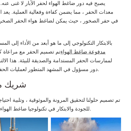
يصبح فيه دور ضاغط الهواء لحفر الآبار لا غنى عنه.
معدات الحفر ، مما يضمن كفاءة وفعالية العملية. يعد
في حفر الصخور ، حيث يمكن لضاغط هواء الحفر الصخري 
يمتد التزام CFAIR بالابتكار التكنولوجي إلى ما هو أبعد من الأداء إلى ال
مدفوعة ضاغط الهواء
تم تصميم الحفر مع مراعاة كف
لممارسات الحفر المستدامة والصديقة للبيئة. هذا الالتز
يُضفي أيضًا على شركة CFAIR دور مسؤول في المشهد المتطور لعمليات الحفر الواعية بيئيًا.
شريك مع
تم تصميم حلولنا لتحقيق المرونة والموثوقية ، وتلبية احتي
أنظمة ضغط الهواء الفعالة لدينا. اختر CFAIR للجودة والابتكار في تكنولوجيا ضاغط الهواء.