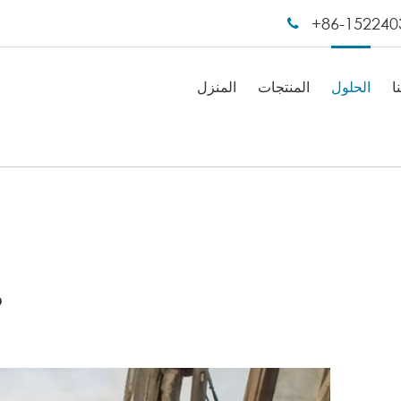
+86-152240
ا
الحلول
المنتجات
المنزل
ض