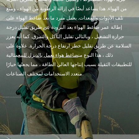
من الهواء. هذا يساعد أيضًا في إزالة الرطوبة من الهواء ، ومنع
تلف الأدوات والمعدات. يعمل مبرد ما بعد ضاغط الهواء على
إطالة عمر ضاغط الهواء بعد البرودة عن طريق تقليل درجة
حرارة التشغيل ، وبالتالي تقليل التآكل والتمزق. كما أنه يعزز
السلامة عن طريق تقليل خطر ارتفاع درجة الحرارة. علاوة على
ذلك ، هذا النوع من
ضاغط هواء يعمل بالديزل للبيع
مثالية
للتطبيقات الثقيلة بسبب إنتاجها العالي الطاقة ، مما يجعلها خيارًا
متعدد الاستخدامات لمختلف الصناعات.