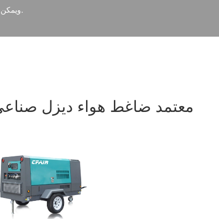
ويمكن أن تعمل في المناطق دون الوصول إلى الكهرباء.
أنواع من EU/EPA معتمد ضاغط هواء ديزل صنا