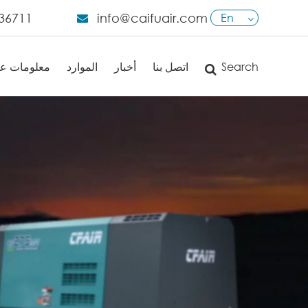
36711
info@caifuair.com
En
English
Search
اتصل بنا
أخبار
الموارد
معلومات عن
日本語
français
Deutsch
Español
italiano
русский
português
العربية