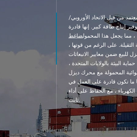
معتمد من قبل الاتحاد الأوروبي/
فير إنتاج طاقة كبير. إنها قادرة
، مما يجعل هذا المحمول
ضاغط
الثقيلة. على الرغم من قوتها ،
ل للبيع ضمن معايير الانبعاثات
ماية البيئة بالولايات المتحدة ،
هوائية المحمولة مع محرك ديزل
بًا ما تكون قادرة على العمل في
كهرباء ، مع الحفاظ على أداء
ثابت.