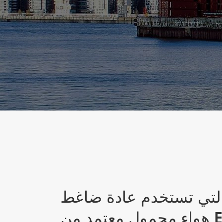
التي تستخدم عادة ضاغط
هواء محمول معتمد من EU/ EPA مع