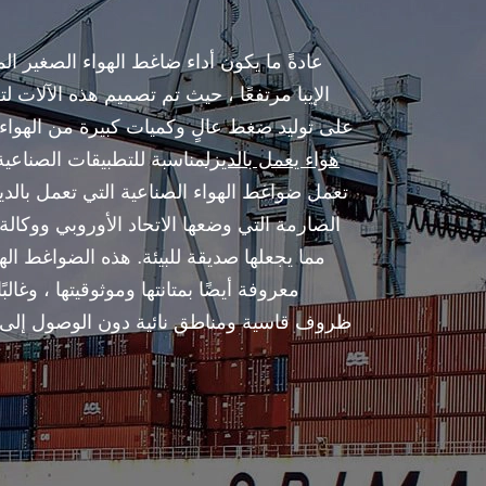
عادةً ما يكون أداء ضاغط الهواء الصغير ال
الإيبا مرتفعًا ، حيث تم تصميم هذه الآلات لتو
على توليد ضغط عالٍ وكميات كبيرة من الهواء 
هواء يعمل بالديزل
مناسبة للتطبيقات الصناعية 
تعمل ضواغط الهواء الصناعية التي تعمل بالديز
الصارمة التي وضعها الاتحاد الأوروبي ووكالة ح
مما يجعلها صديقة للبيئة. هذه الضواغط ال
معروفة أيضًا بمتانتها وموثوقيتها ، وغال
ظروف قاسية ومناطق نائية دون الوصول إلى ال