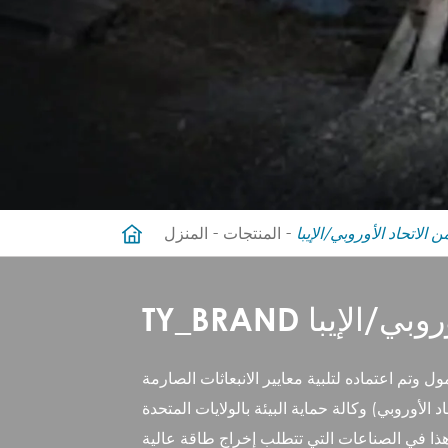
الاتحاد الأوروبي/الإيبا
المنتجات
المنزل
وروبي/الإيبا
وتم اعتماده لتلبية معايير الانبعاثات الصارمة
 بالولايات المتحدة (EPA). تضمن هذه الشهادات أن يعمل ضاغط الهواء الصناعي الذي يعمل بالديزل للبيع
ل هذا في الصناعات التي تتطلب إخراج طاقة عالية