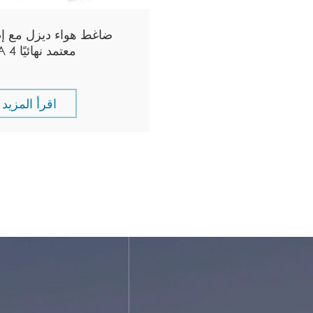
ضاغط هواء ديزل مع إ
EPA 4 معتمد نهائيًا
اقرأ المزيد