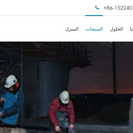
+86-152240
ا
الحلول
المنتجات
المنزل