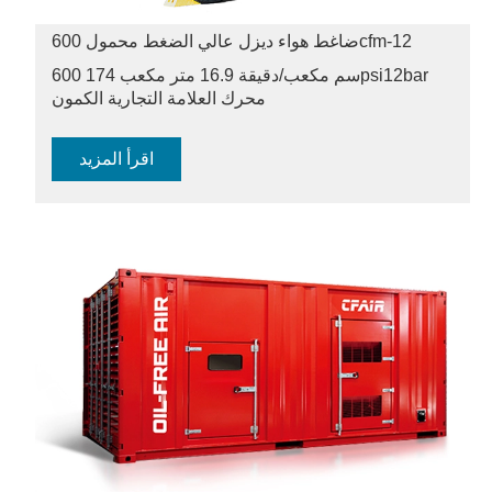
ضاغط هواء ديزل عالي الضغط محمول 600cfm-12
12bar
600 سم مكعب/دقيقة 16.9 متر مكعب 174psi
محرك العلامة التجارية الكمون
اقرأ المزيد