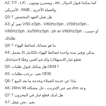
A2: T/T ، L/C ، ويسترن يونيون ، etc. كما يمكننا قبول الدولار
الأمريكي ، RMB ، والعملة الأخرى.
Q3: هل تقبل الجهد المخصص ؟
A3: نعم. أو V/50 z/3ph ، V/60Hz/3ph ، V/50Hz/3ph ،
V/60Hz/3ph ، ks/50Hz/3ph ، ph av V/60Hz/3ph ، أو حسب
طلباتك.
Q4: ما هو ضمانك لضاغط الهواء ؟
A4: يمكن توفير سنة واحدة لضاغط الهواء بالكامل (لا يشمل
قطع غيار الاستهلاك) والدعم الفني وفقًا لاحتياجاتك.
Q5: هل يمكنك قبول طلبات OEM ؟
A5: نعم ، نرحب بطلبات OEM.
Q6: ماذا عن خدمة العملاء وخدمة ما بعد البيع ؟
A6: 24hrs دعم عبر الإنترنت ، حل مشكلة 48hrs وعد.
Q7: هل لديك قطع غيار في المخزون ؟
A7: نعم ، نحن نفعل.