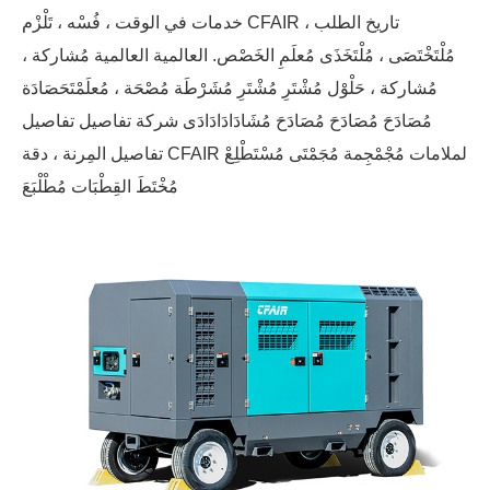
خدمات في الوقت ، فُسْه ، تَلْزْم CFAIR تاريخ الطلب ،
مُلْتَخْتَصَى ، مُلْتَخَذَى مُعلَمِ الخَصْص. العالمية العالمية مُشاركة ،
مُشاركة ، حَلْوْل مُشْتَرِ مُشْتَرِ مُشَرْطَة مُصْحَة ، مُعلَمْتَحَصَادَة
مُصَادَحَ مُصَادَحَ مُصَادَحَ مُشَادَادَادَادَى شركة تفاصيل تفاصيل
تفاصيل المِرنة ، دقة CFAIR لملامات مُجْمْجِمة مُجَمْتَى مُسْتَطْلِعْ
مُخْتَطَ القِطْبَات مُطْلْبَعَ