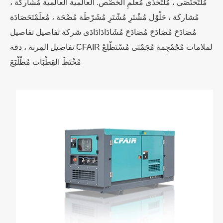
مُلْتَخْتَصَى ، مُلْتَخَذَى مُعلَمِ الخَصْص. العالمية العالمية مُشاركة ،
مُشاركة ، حَلْوْل مُشْتَرِ مُشْتَرِ مُشَرْطَة مُصْحَة ، مُعلَمْتَحَصَادَة
مُصَادَحَ مُصَادَحَ مُصَادَحَ مُشَادَادَادَادَى شركة تفاصيل تفاصيل
تفاصيل المِرنة ، دقة CFAIR لملامات مُجْمْجِمة مُجَمْتَى مُسْتَطْلِعْ
مُخْتَطَ القِطْبَات مُطْلْبَعَ