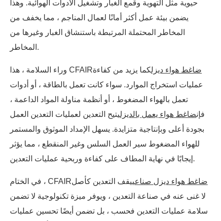
حيوية مثل التهوية وقمع الغبار وتشغيل الأدوات الهوائية. وهذا
يضمن بيئة عمل أكثر أمانًا لعمال المناجم ، مما يخفف من
المخاطر المحتملة المرتبطة باستنشاق الغبار وغيرها من
المخاطر.
ضاغط هواء ديزل
كما يزيد من كفاءة
وراء السلامة ، هذا CFAIR
عمليات استخراج الموارد. سواء كانت تعمل بالطاقة ، أو أدوات
تعمل بالهواء المضغوط ، أو أنظمة مناولة المواد الداعمة ،
فإن
ضاغط هواء يعمل بالديزل
يتيح التعدين لعمليات التعدين العمل
بجودة أعلى وبإنتاجية متزايدة. يسهل الإمداد الموثوق والمستمر
للهواء المضغوط سير العمل السلس وغير المنقطع ، مما يؤثر
إيجابًا في نهاية المطاف على كفاءة وربحية عمليات التعدين.
ضاغط هواء ديزل صناعي
يقف التعدين كأصل
في الختام ، CFAIR
لا غنى عنه في صناعة التعدين ، ويوفر ميزة تكنولوجية لا تضمن
سلامة عمليات التعدين فحسب ، بل تضمن أيضًا تحسين عمليات