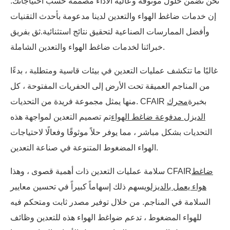
نحن نضمن حلول موثوقة وعالية الأداء مصممة حسب احتياجاتك.
إن خدمات ضاغط الهواء والتعدين لدينا مدعومة بأحدث التقنيات
وأفضل الممارسات الصناعية لتحقيق نتائج استثنائية.
ثق بفريق
خبرائنا لخدمات ضاغط الهواء والتعدين الشاملة.
غالبًا ما تتكشف عمليات التعدين في بيئات قاسية ومتطلبة ، بدءًا
من المناجم العميقة تحت الأرض إلى الحفريات المفتوحة ، كل
منها يمثل مجموعة فريدة من التحديات. CFAIR بخبرة
محرك
الديزل مدفوعة ضاغط الهواء
تم تصميم التعدين لمواجهة هذه
التحديات بشكل مباشر ، مما يوفر حلاً موثوقًا وفعالًا لاحتياجات
الهواء المضغوط المتنوعة في صناعة التعدين.
ضاغط
سلامة عمليات التعدين ذات أهمية قصوى ، وهذا CFAIR
هواء يعمل بالديزل
ويسهم ذلك إسهاماً كبيراً في تحسين معايير
السلامة في المناجم. من خلال توفير مصدر ثابت ومتحكم فيه
للهواء المضغوط ، تدعم ضواغط الهواء هذه للتعدين وظائف