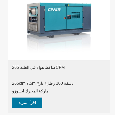
ضاغط هواء في العلبة 265CFM
265cfm 7.5m ³/دقيقة 100 رطل
7 بار
ماركة المحرك ايسوزو
اقرأ المزيد